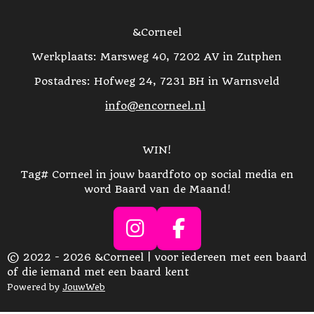
&Corneel
Werkplaats: Marsweg 40, 7202 AV in Zutphen
Postadres: Hofweg 24, 7231 BH in Warnsveld
info@encorneel.nl
WIN!
Tag# Corneel in jouw baardfoto op social media en
word Baard van de Maand!
I
F
N
A
© 2022 - 2026 &Corneel | voor iedereen met een baard
of die iemand met een baard kent
S
C
Powered by
JouwWeb
T
E