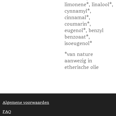
limonene*, linalool*,
cynnamyl*,
cinnamal*,
coumarin*,
eugenol*, benzyl
benzoaat*,
isoeugenol*
*van nature
aanwezig in
etherische olie
Algemene voorwaarden
FAQ