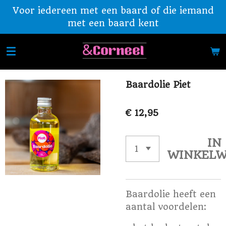
Voor iedereen met een baard of die iemand
Ga
met een baard kent
direct
naar
de
hoofdinhoud
Baardolie Piet
€ 12,95
IN
WINKEL
Baardolie heeft een
aantal voordelen: